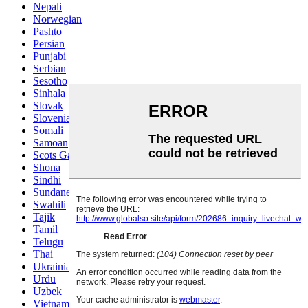
Nepali
Norwegian
Pashto
Persian
Punjabi
Serbian
Sesotho
Sinhala
Slovak
Slovenian
Somali
Samoan
Scots Gaelic
Shona
Sindhi
Sundanese
Swahili
Tajik
Tamil
Telugu
Thai
Ukrainian
Urdu
Uzbek
Vietnamese