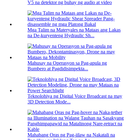
V5 na detektor ng buhay ng audio at video
Mga Talim na Materyales na Mataas ang Lakas
na De-kuryenteng Hydraulic Sh...
Mahusay na Operasyon sa Pag-apula ng
Bumbero at Pagdidisimpekta...
Teknolohiya ng Digital Voice Broadcast na may
3D Detection Mode...
Mahabang Oras ng Pag-iilaw na Nakatali na