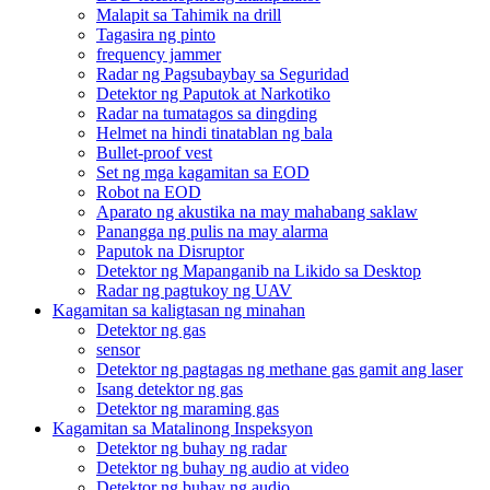
Malapit sa Tahimik na drill
Tagasira ng pinto
frequency jammer
Radar ng Pagsubaybay sa Seguridad
Detektor ng Paputok at Narkotiko
Radar na tumatagos sa dingding
Helmet na hindi tinatablan ng bala
Bullet-proof vest
Set ng mga kagamitan sa EOD
Robot na EOD
Aparato ng akustika na may mahabang saklaw
Panangga ng pulis na may alarma
Paputok na Disruptor
Detektor ng Mapanganib na Likido sa Desktop
Radar ng pagtukoy ng UAV
Kagamitan sa kaligtasan ng minahan
Detektor ng gas
sensor
Detektor ng pagtagas ng methane gas gamit ang laser
Isang detektor ng gas
Detektor ng maraming gas
Kagamitan sa Matalinong Inspeksyon
Detektor ng buhay ng radar
Detektor ng buhay ng audio at video
Detektor ng buhay ng audio