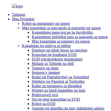
Tahanan
Mga Produkto
Robot na pumapatay ng sunog
Mga kagamitan sa pag-apula at pagsagip ng sunog
Kagamitang pang-rescue na haydroliko
Kagamitang elektrikal para sa pagsagip sa sunog
Mga kagamitan sa pamatay ng sunog
Kagamitan ng pulisya at militar
Detektor ng hindi linear na junction
Kasuotan ng bombang EOD
EOD teleskopikong manipulator
Malapit sa Tahimik na drill
Tagasira ng pinto
frequency jammer
Radar ng Pagsubaybay sa Seguridad
Detektor ng Paputok at Narkotiko
Radar na tumatagos sa dingding
Helmet na hindi tinatablan ng bala
Bullet-proof vest
Set ng mga kagamitan sa EOD
Robot na EOD
Aparato ng akustika na may mahabang saklaw