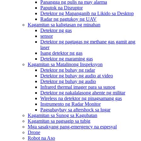
Panangga ng pulis na may alarma
Paputok na Disruptor
Detektor ng Mapanganib na Likido sa Desktop
Radar ng pagtukoy ng UAV
Kagamitan sa kaligtasan ng minahan
Detektor ng gas
sensor
Detektor ng pagtagas ng methane gas gamit ang
laser
Isang detektor ng gas
Detektor ng maraming gas
Kagamitan sa Matalinong Inspeksyon
Detektor ng buhay ng radar
Detektor ng buhay ng audio at video
Detektor ng buhay ng audio
Infrared thermal imager para sa sunog
Detektor ng nakalalasong ahente ng militar
Wireless na detektor ng pinagsamang gas
Instrumento ng Radar Monitor
Pagsubaybay sa aftershock sa lugar
Kagamitan sa Sunog sa Kagubatan
Kagamitan sa pagsagip sa tubig
Mga sasakyang pang-emergency na espesyal
Drone
Robot na Aso