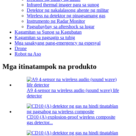
Infrared thermal imager para sa sunog
Detektor ng nakalalasong ahente ng militar
Wireless na detektor ng pinagsamang gas
Instrumento ng Radar Monitor
Pagsubaybay sa aftershock sa lugar
Kagamitan sa Sunog sa Kagubatan
Kagamitan sa pagsagip sa tubig
Mga sasakyang pang-emergency na espesyal
Drone
Robot na Aso
Mga itinatampok na produkto
A9 4-sensor na wireless audio (sound wave) life
detector
CD10 (A) explosion-proof wireless composite
gas detector...