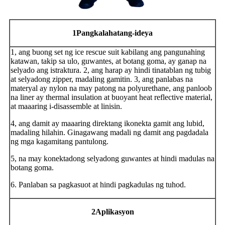
1
Pangkalahatang-ideya
1, ang buong set ng ice rescue suit kabilang ang pangunahing
katawan, takip sa ulo, guwantes, at botang goma, ay ganap na
selyado ang istraktura. 2, ang harap ay hindi tinatablan ng tubig
at selyadong zipper, madaling gamitin. 3, ang panlabas na
materyal ay nylon na may patong na polyurethane, ang panloob
na liner ay thermal insulation at buoyant heat reflective material,
at maaaring i-disassemble at linisin.
4, ang damit ay maaaring direktang ikonekta gamit ang lubid,
madaling hilahin. Ginagawang madali ng damit ang pagdadala
ng mga kagamitang pantulong.
5, na may konektadong selyadong guwantes at hindi madulas na
botang goma.
6. Panlaban sa pagkasuot at hindi pagkadulas ng tuhod.
2
Aplikasyon