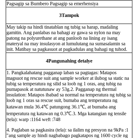
Pagsagip sa Bumbero Pagsagip sa emerhensiya
3
Tampok
May takip na hindi tinatablan ng tubig sa harap, madaling
gamitin. Ang panlabas na bahagi ay gawa sa nylon na may
patong na polyurethane at ang panloob na lining ay isang
materyal na may insulasyon at lumulutang na sumasalamin sa
init. Matibay sa pagkasuot at pagkadulas ang bahagi ng tuhod.
4
Pangunahing detalye
1. Pangkalahatang pagganap laban sa pagtagas: Matapos
magsuot ng rescue suit ang sample worker at ilubog sa static na
tubig sa temperatura ng silid sa loob ng 1 oras, ang tubig na
pumapasok at natutunaw ay 53g.2. Pagganap ng thermal
insulation: Matapos ibabad sa normal na temperatura ng tubig sa
loob ng 1 oras sa rescue suit, bumaba ang temperatura ng
katawan mula 36.4℃ patungong 36.1℃, at bumaba ang
temperatura ng katawan ng 0.3℃.3. Mga katangian ng tensile
(tela): warp :1164 weft :748
4. Paglaban sa pagkasira (tela): sa ilalim ng presyon na 9kPa :1
"ang sample ay hindi nagbabago pagkatapos ng 1600 cycle ng