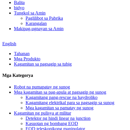
Balita
bidyo
Tungkol sa Amin
Paglilibot sa Pabrika
Karangalan
Makipag-ugnayan sa Amin
English
Tahanan
Mga Produkto
Kagamitan sa pagsagip sa tubig
Mga Kategorya
Robot na pumapatay ng sunog
Mga kagamitan sa pag-apula at pagsagip ng sunog
Kagamitang pang-rescue na haydroliko
Kagamitang elektrikal para sa pagsagip sa sunog
Mga kagamitan sa pamatay ng sunog
Kagamitan ng pulisya at militar
Detektor ng hindi linear na junction
Kasuotan ng bombang EOD
EOD teleskopikong manipulator