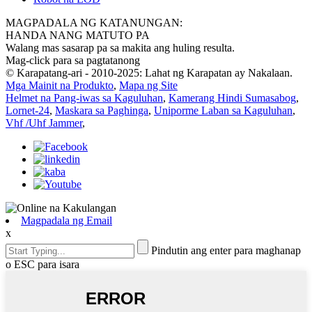
MAGPADALA NG KATANUNGAN:
HANDA NANG MATUTO PA
Walang mas sasarap pa sa makita ang huling resulta.
Mag-click para sa pagtatanong
© Karapatang-ari - 2010-2025: Lahat ng Karapatan ay Nakalaan.
Mga Mainit na Produkto
,
Mapa ng Site
Helmet na Pang-iwas sa Kaguluhan
,
Kamerang Hindi Sumasabog
,
Lornet-24
,
Maskara sa Paghinga
,
Uniporme Laban sa Kaguluhan
,
Vhf /Uhf Jammer
,
Magpadala ng Email
x
Pindutin ang enter para maghanap
o ESC para isara