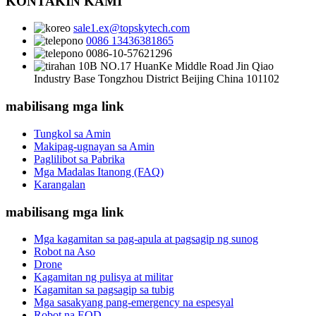
KONTAKIN KAMI
sale1.ex@topskytech.com
0086 13436381865
0086-10-57621296
10B NO.17 HuanKe Middle Road Jin Qiao
Industry Base Tongzhou District Beijing China 101102
mabilisang mga link
Tungkol sa Amin
Makipag-ugnayan sa Amin
Paglilibot sa Pabrika
Mga Madalas Itanong (FAQ)
Karangalan
mabilisang mga link
Mga kagamitan sa pag-apula at pagsagip ng sunog
Robot na Aso
Drone
Kagamitan ng pulisya at militar
Kagamitan sa pagsagip sa tubig
Mga sasakyang pang-emergency na espesyal
Robot na EOD