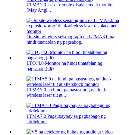
LTMA2.0 Laser remote displacement monitor
[May Angl...
On-site wireless seismograph na LTMA3.0 na
hindi tinatablan ng pagsabog...
LTQJ4.0 Monitor na hindi tinatablan ng
pagsabog (tilt)
LTMA5.0 na hindi pa nasusunog na dual-
wireless laser tilt at...
LTMA7.0 Pagsubaybay sa pagbabago ng
arkitektura